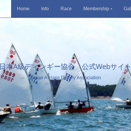
Home
Info
Race
Membership
Gal
日本A級ディンギー協会 公式Webサイ
Japan A-class Dinghy Association