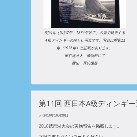
明治丸（明治7年 1874年竣工）の前で帆走する
Ａ級ディンギーの珍しい写真です。写真は昭和11
年（1936年）と記載があります。
東京海洋大 博物館にて
横山 晃氏撮影
第11回 西日本A級ディンギ
on
2016年10月29日
2016琵琶湖大会の実施報告を掲載します。
下記文書をダウンロードください。