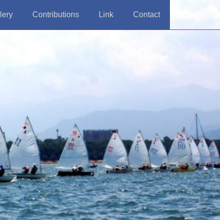
lery
Contributions
Link
Contact
ト