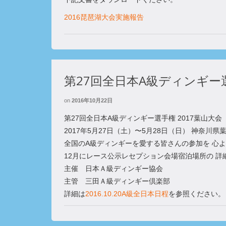
2016琵琶湖大会実施報告
第27回全日本A級ディンギー選
on
2016年10月22日
第27回全日本A級ディンギー選手権 2017葉⼭⼤会
2017年5月27⽇（⼟）〜5月28日（日） 神奈川
全国のA級ディンギーを愛する皆さんの参加を 心
12月にレース公示レセプション会場宿泊場所の 
主催 日本Ａ級ディンギー協会
主管 三田Ａ級ディンギー倶楽部
詳細は
2016.10.20A級全日本日程
を参照ください。