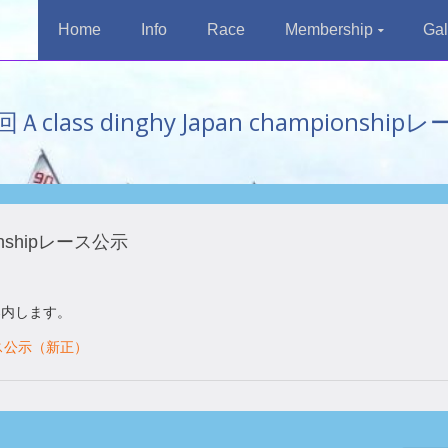
Home
Info
Race
Membership
Gal
class dinghy Japan championshi
ionshipレース公示
案内します。
pレース公示（新正）