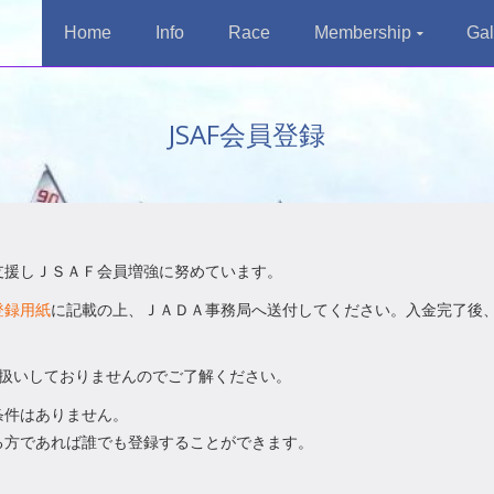
Home
Info
Race
Membership
Gal
JSAF会員登録
支援しＪＳＡＦ会員増強に努めています。
登録用紙
に記載の上、ＪＡＤＡ事務局へ送付してください。入金完了後
り扱いしておりませんのでご了解ください。
条件はありません。
る方であれば誰でも登録することができます。